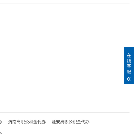
在
线
客
服
办
渭南离职公积金代办
延安离职公积金代办
办